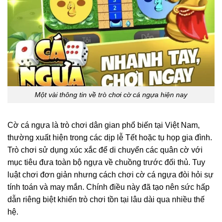
Một vài thông tin về trò chơi cờ cá ngựa hiện nay
Cờ cá ngựa là trò chơi dân gian phổ biến tại Việt Nam,
thường xuất hiện trong các dịp lễ Tết hoặc tụ họp gia đình.
Trò chơi sử dụng xúc xắc để di chuyển các quân cờ với
mục tiêu đưa toàn bộ ngựa về chuồng trước đối thủ. Tuy
luật chơi đơn giản nhưng cách chơi cờ cá ngựa đòi hỏi sự
tính toán và may mắn. Chính điều này đã tạo nên sức hấp
dẫn riêng biệt khiến trò chơi tồn tại lâu dài qua nhiều thế
hệ.