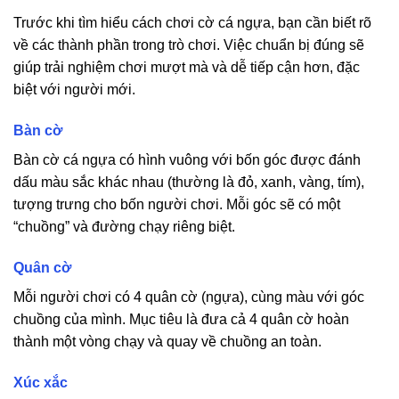
Trước khi tìm hiểu cách chơi cờ cá ngựa, bạn cần biết rõ
về các thành phần trong trò chơi. Việc chuẩn bị đúng sẽ
giúp trải nghiệm chơi mượt mà và dễ tiếp cận hơn, đặc
biệt với người mới.
Bàn cờ
Bàn cờ cá ngựa có hình vuông với bốn góc được đánh
dấu màu sắc khác nhau (thường là đỏ, xanh, vàng, tím),
tượng trưng cho bốn người chơi. Mỗi góc sẽ có một
“chuồng” và đường chạy riêng biệt.
Quân cờ
Mỗi người chơi có 4 quân cờ (ngựa), cùng màu với góc
chuồng của mình. Mục tiêu là đưa cả 4 quân cờ hoàn
thành một vòng chạy và quay về chuồng an toàn.
Xúc xắc