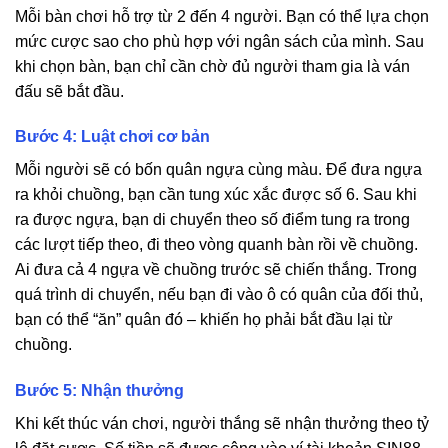
Mỗi bàn chơi hỗ trợ từ 2 đến 4 người. Bạn có thể lựa chọn
mức cược sao cho phù hợp với ngân sách của mình. Sau
khi chọn bàn, bạn chỉ cần chờ đủ người tham gia là ván
đấu sẽ bắt đầu.
Bước 4: Luật chơi cơ bản
Mỗi người sẽ có bốn quân ngựa cùng màu. Để đưa ngựa
ra khỏi chuồng, bạn cần tung xúc xắc được số 6. Sau khi
ra được ngựa, bạn di chuyển theo số điểm tung ra trong
các lượt tiếp theo, đi theo vòng quanh bàn rồi về chuồng.
Ai đưa cả 4 ngựa về chuồng trước sẽ chiến thắng. Trong
quá trình di chuyển, nếu bạn đi vào ô có quân của đối thủ,
bạn có thể “ăn” quân đó – khiến họ phải bắt đầu lại từ
chuồng.
Bước 5: Nhận thưởng
Khi kết thúc ván chơi, người thắng sẽ nhận thưởng theo tỷ