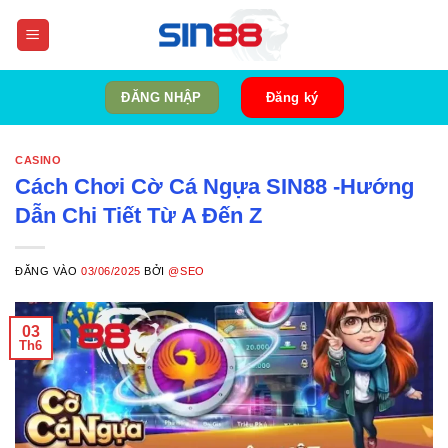
Bỏ
qua
nội
dung
ĐĂNG NHẬP
Đăng ký
CASINO
Cách Chơi Cờ Cá Ngựa SIN88 -Hướng
Dẫn Chi Tiết Từ A Đến Z
ĐĂNG VÀO
03/06/2025
BỞI
@SEO
03
Th6