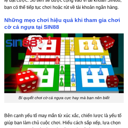
lệ đặt cược. Số tiền sẽ được cộng vào ví tài khoản SIN88,
bạn có thể tiếp tục chơi hoặc rút về tài khoản ngân hàng.
Những mẹo chơi hiệu quả khi tham gia chơi
cờ cá ngựa tại SIN88
Bí quyết chơi cờ cá ngựa cực hay mà bạn nên biết
Bên cạnh yếu tố may mắn từ xúc xắc, chiến lược là yếu tố
giúp bạn làm chủ cuộc chơi. Hiểu cách sắp xếp, lựa chọn