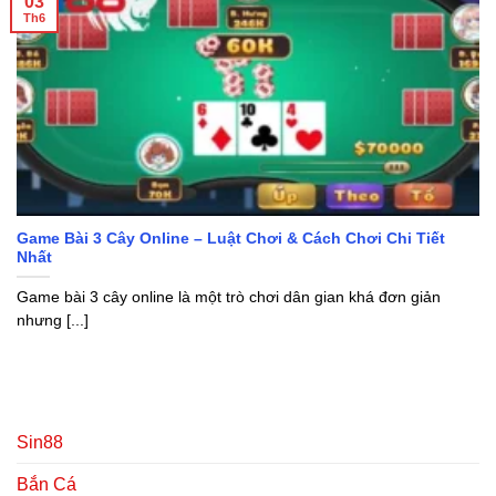
03
Th6
Game Bài 3 Cây Online – Luật Chơi & Cách Chơi Chi Tiết
Nhất
Game bài 3 cây online là một trò chơi dân gian khá đơn giản
nhưng [...]
Sin88
Bắn Cá