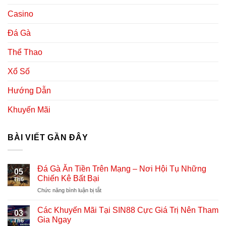
Casino
Đá Gà
Thể Thao
Xổ Số
Hướng Dẫn
Khuyến Mãi
BÀI VIẾT GẦN ĐÂY
Đá Gà Ăn Tiền Trên Mạng – Nơi Hội Tụ Những
05
Chiến Kê Bất Bại
Th6
ở
Chức năng bình luận bị tắt
Đá
Gà
Các Khuyến Mãi Tại SIN88 Cực Giá Trị Nên Tham
03
Ăn
Gia Ngay
Th6
Tiền