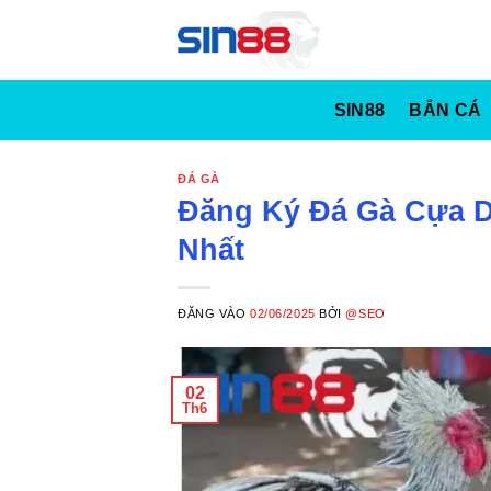
Bỏ
qua
nội
dung
SIN88
BẮN CÁ
ĐÁ GÀ
Đăng Ký Đá Gà Cựa D
Nhất
ĐĂNG VÀO
02/06/2025
BỞI
@SEO
02
Th6