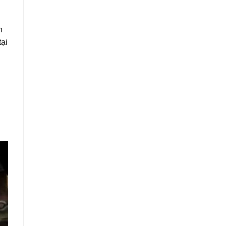
h
tại