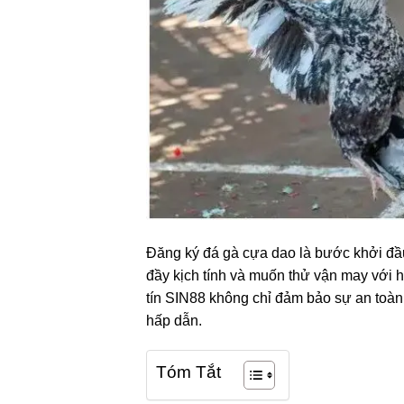
Đăng ký đá gà cựa dao là bước khởi đầ
đầy kịch tính và muốn thử vận may với h
tín SIN88 không chỉ đảm bảo sự an toà
hấp dẫn.
Tóm Tắt