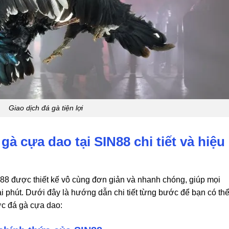
Giao dịch đá gà tiện lợi
à cựa dao tại SIN88 chi tiết và hiệu
N88 được thiết kế vô cùng đơn giản và nhanh chóng, giúp mọi
ài phút. Dưới đây là hướng dẫn chi tiết từng bước để bạn có th
ợc đá gà cựa dao: