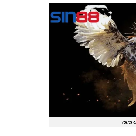
Người c