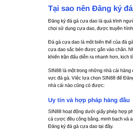
Tại sao nên Đăng ký đá
Đăng ký đá gà cựa dao là quá trình ngườ
chọi sử dụng cựa dao, được truyền hình 
Đá gà cựa dao là một biến thể của đá gà
cựa dao sắc bén được gắn vào chân. Nh
khiến trận đấu diễn ra nhanh hơn, kịch 
SIN88 là một trong những nhà cái hàng đầ
vực đá gà. Việc lựa chọn SIN88 để Đăng
nhà cái nào cũng có được:
Uy tín và hợp pháp hàng đầu
SIN88 hoạt động dưới giấy phép hợp phá
cá cược đều công bằng, minh bạch và an
Đăng ký đá gà cựa dao tại đây.