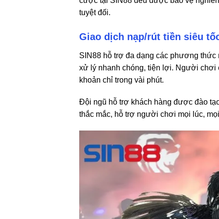
cược tại SIN88 đều được bảo vệ nghiêm
tuyệt đối.
Giao dịch nạp/rút tiền siêu tốc
SIN88 hỗ trợ đa dạng các phương thức nạ
xử lý nhanh chóng, tiện lợi. Người chơi 
khoản chỉ trong vài phút.
Đội ngũ hỗ trợ khách hàng được đào tạo 
thắc mắc, hỗ trợ người chơi mọi lúc, mọi