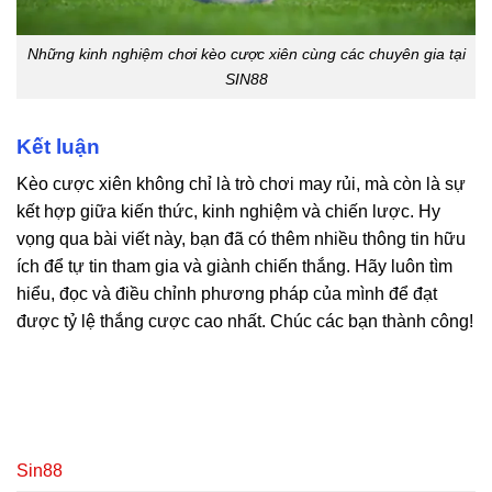
Những kinh nghiệm chơi kèo cược xiên cùng các chuyên gia tại
SIN88
Kết luận
Kèo cược xiên không chỉ là trò chơi may rủi, mà còn là sự
kết hợp giữa kiến thức, kinh nghiệm và chiến lược. Hy
vọng qua bài viết này, bạn đã có thêm nhiều thông tin hữu
ích để tự tin tham gia và giành chiến thắng. Hãy luôn tìm
hiểu, đọc và điều chỉnh phương pháp của mình để đạt
được tỷ lệ thắng cược cao nhất. Chúc các bạn thành công!
Sin88