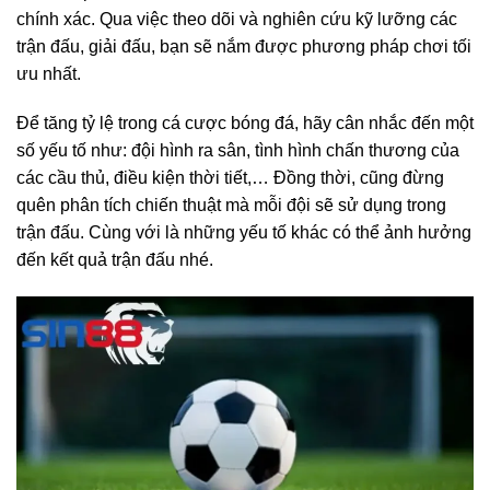
chính xác. Qua việc theo dõi và nghiên cứu kỹ lưỡng các
trận đấu, giải đấu, bạn sẽ nắm được phương pháp chơi tối
ưu nhất.
Để tăng tỷ lệ trong cá cược bóng đá, hãy cân nhắc đến một
số yếu tố như: đội hình ra sân, tình hình chấn thương của
các cầu thủ, điều kiện thời tiết,… Đồng thời, cũng đừng
quên phân tích chiến thuật mà mỗi đội sẽ sử dụng trong
trận đấu. Cùng với là những yếu tố khác có thể ảnh hưởng
đến kết quả trận đấu nhé.