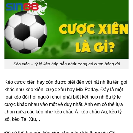
Kèo xiên – tỷ lệ kèo hấp dẫn nhất trong cá cược bóng đá
Kèo cược xiên hay còn được biết đến với rất nhiều tên gọi
khác như kèo xiên, cược xâu hay Mix Parlay. Đây là một
loại kèo đòi hỏi người chơi phải biết kết hợp nhiều tỷ lệ
cược khác nhau vào một vé duy nhất. Anh em có thể lựa
chọn giữa các kèo như kèo châu Á, kèo châu Âu, kèo tỷ
số, kèo Tài Xỉu,…
Để có thể tạo nên kèo xiên cho mình khi tham gia đặt