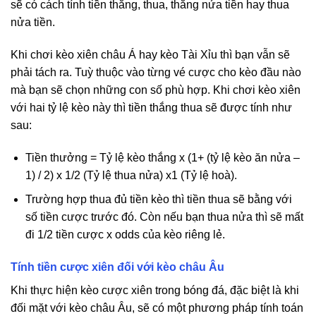
sẽ có cách tính tiền thắng, thua, thắng nửa tiền hay thua
nửa tiền.
Khi chơi kèo xiên châu Á hay kèo Tài Xỉu thì bạn vẫn sẽ
phải tách ra. Tuỳ thuộc vào từng vé cược cho kèo đầu nào
mà bạn sẽ chọn những con số phù hợp. Khi chơi kèo xiên
với hai tỷ lệ kèo này thì tiền thắng thua sẽ được tính như
sau:
Tiền thưởng = Tỷ lệ kèo thắng x (1+ (tỷ lệ kèo ăn nửa –
1) / 2) x 1/2 (Tỷ lệ thua nửa) x1 (Tỷ lệ hoà).
Trường hợp thua đủ tiền kèo thì tiền thua sẽ bằng với
số tiền cược trước đó. Còn nếu bạn thua nửa thì sẽ mất
đi 1/2 tiền cược x odds của kèo riêng lẻ.
Tính tiền cược xiên đối với kèo châu Âu
Khi thực hiện kèo cược xiên trong bóng đá, đặc biệt là khi
đối mặt với kèo châu Âu, sẽ có một phương pháp tính toán