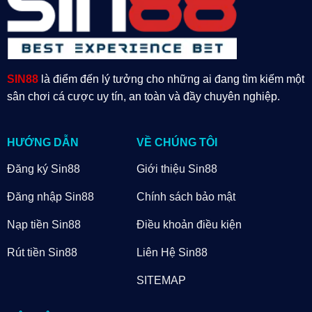
Đừng
Bỏ
Lỡ!
SIN88
là điểm đến lý tưởng cho những ai đang tìm kiếm một
sân chơi cá cược uy tín, an toàn và đầy chuyên nghiệp.
HƯỚNG DẪN
VỀ CHÚNG TÔI
Đăng ký Sin88
Giới thiệu Sin88
Đăng nhập Sin88
Chính sách bảo mật
Nạp tiền Sin88
Điều khoản điều kiện
Rút tiền Sin88
Liên Hệ Sin88
SITEMAP