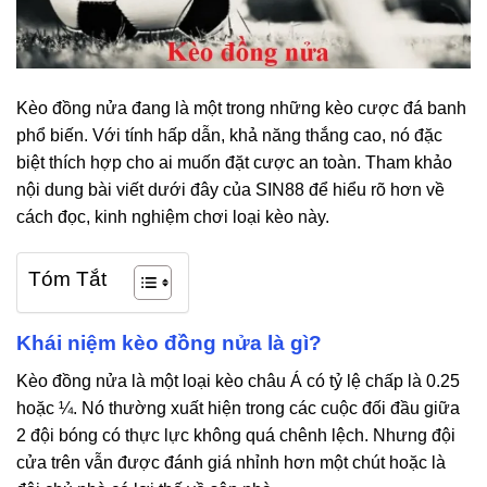
Kèo đồng nửa đang là một trong những kèo cược đá banh
phổ biến. Với tính hấp dẫn, khả năng thắng cao, nó đặc
biệt thích hợp cho ai muốn đặt cược an toàn. Tham khảo
nội dung bài viết dưới đây của SIN88 để hiểu rõ hơn về
cách đọc, kinh nghiệm chơi loại kèo này.
Tóm Tắt
Khái niệm kèo đồng nửa là gì?
Kèo đồng nửa là một loại kèo châu Á có tỷ lệ chấp là 0.25
hoặc ¼. Nó thường xuất hiện trong các cuộc đối đầu giữa
2 đội bóng có thực lực không quá chênh lệch. Nhưng đội
cửa trên vẫn được đánh giá nhỉnh hơn một chút hoặc là