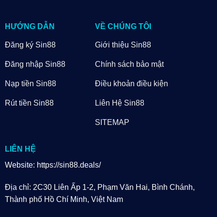
HƯỚNG DẪN
VỀ CHÚNG TÔI
Đăng ký Sin88
Giới thiệu Sin88
Đăng nhập Sin88
Chính sách bảo mật
Nạp tiền Sin88
Điều khoản điều kiện
Rút tiền Sin88
Liên Hệ Sin88
SITEMAP
LIÊN HỆ
Website: https://sin88.deals/
Địa chỉ: 2C30 Liên Ấp 1-2, Phạm Văn Hai, Bình Chánh,
Thành phố Hồ Chí Minh, Việt Nam