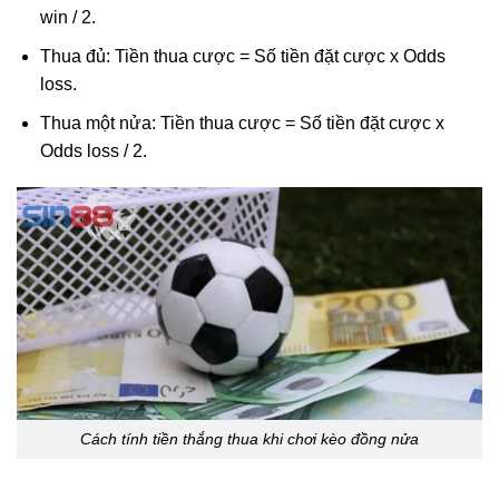
win / 2.
Thua đủ: Tiền thua cược = Số tiền đặt cược x Odds
loss.
Thua một nửa: Tiền thua cược = Số tiền đặt cược x
Odds loss / 2.
Cách tính tiền thắng thua khi chơi kèo đồng nửa