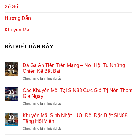
Xổ Số
Hướng Dẫn
Khuyến Mãi
BÀI VIẾT GẦN ĐÂY
Đá Gà Ăn Tiền Trên Mạng – Nơi Hội Tụ Những
05
Chiến Kê Bất Bại
Th6
ở
Chức năng bình luận bị tắt
Đá
Gà
Các Khuyến Mãi Tại SIN88 Cực Giá Trị Nên Tham
03
Ăn
Gia Ngay
Th6
Tiền
ở
Chức năng bình luận bị tắt
Trên
Các
Mạng
Khuyến
–
Khuyến Mãi Sinh Nhật – Ưu Đãi Đặc Biệt SIN88
03
Mãi
Nơi
Tặng Hội Viên
Th6
Tại
Hội
ở
Chức năng bình luận bị tắt
SIN88
Tụ
Khuyến
Cực
Những