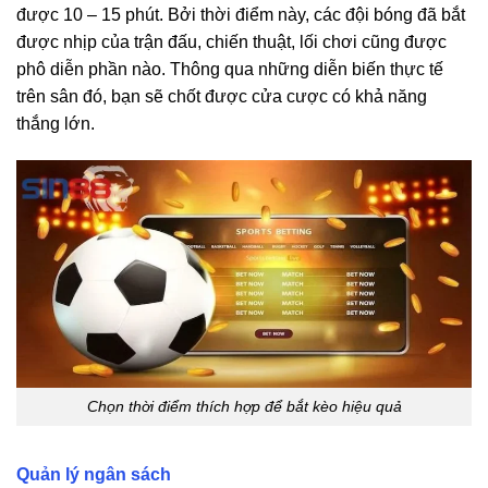
được 10 – 15 phút. Bởi thời điểm này, các đội bóng đã bắt
được nhịp của trận đấu, chiến thuật, lối chơi cũng được
phô diễn phần nào. Thông qua những diễn biến thực tế
trên sân đó, bạn sẽ chốt được cửa cược có khả năng
thắng lớn.
Chọn thời điểm thích hợp để bắt kèo hiệu quả
Quản lý ngân sách