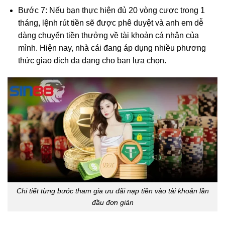
Bước 7: Nếu bạn thực hiện đủ 20 vòng cược trong 1
tháng, lệnh rút tiền sẽ được phê duyệt và anh em dễ
dàng chuyển tiền thưởng về tài khoản cá nhân của
mình. Hiện nay, nhà cái đang áp dụng nhiều phương
thức giao dịch đa dạng cho bạn lựa chọn.
Chi tiết từng bước tham gia ưu đãi nạp tiền vào tài khoản lần
đầu đơn giản