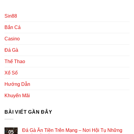
Sin88
Bắn Cá
Casino
Đá Gà
Thể Thao
Xổ Số
Hướng Dẫn
Khuyến Mãi
BÀI VIẾT GẦN ĐÂY
Đá Gà Ăn Tiền Trên Mạng – Nơi Hội Tụ Những
05