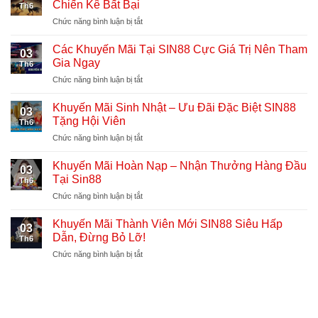
Chiến Kê Bất Bại
Th6
ở
Chức năng bình luận bị tắt
Đá
Gà
Các Khuyến Mãi Tại SIN88 Cực Giá Trị Nên Tham
03
Ăn
Gia Ngay
Th6
Tiền
ở
Chức năng bình luận bị tắt
Trên
Các
Mạng
Khuyến
–
Khuyến Mãi Sinh Nhật – Ưu Đãi Đặc Biệt SIN88
03
Mãi
Nơi
Tặng Hội Viên
Th6
Tại
Hội
ở
Chức năng bình luận bị tắt
SIN88
Tụ
Khuyến
Cực
Những
Mãi
Giá
Khuyến Mãi Hoàn Nạp – Nhận Thưởng Hàng Đầu
Chiến
03
Sinh
Trị
Tại Sin88
Kê
Th6
Nhật
Nên
Bất
ở
Chức năng bình luận bị tắt
–
Tham
Bại
Khuyến
Ưu
Gia
Mãi
Đãi
Khuyến Mãi Thành Viên Mới SIN88 Siêu Hấp
Ngay
03
Hoàn
Đặc
Dẫn, Đừng Bỏ Lỡ!
Th6
Nạp
Biệt
ở
Chức năng bình luận bị tắt
–
SIN88
Khuyến
Nhận
Tặng
Mãi
Thưởng
Hội
Thành
Hàng
Viên
Viên
Đầu
Mới
Tại