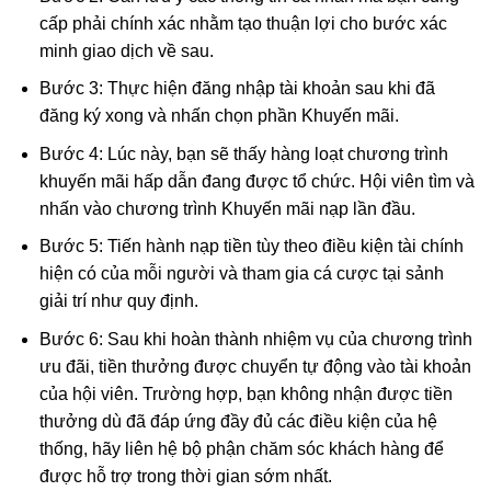
cấp phải chính xác nhằm tạo thuận lợi cho bước xác
minh giao dịch về sau.
Bước 3: Thực hiện đăng nhập tài khoản sau khi đã
đăng ký xong và nhấn chọn phần Khuyến mãi.
Bước 4: Lúc này, bạn sẽ thấy hàng loạt chương trình
khuyến mãi hấp dẫn đang được tổ chức. Hội viên tìm và
nhấn vào chương trình Khuyến mãi nạp lần đầu.
Bước 5: Tiến hành nạp tiền tùy theo điều kiện tài chính
hiện có của mỗi người và tham gia cá cược tại sảnh
giải trí như quy định.
Bước 6: Sau khi hoàn thành nhiệm vụ của chương trình
ưu đãi, tiền thưởng được chuyển tự động vào tài khoản
của hội viên. Trường hợp, bạn không nhận được tiền
thưởng dù đã đáp ứng đầy đủ các điều kiện của hệ
thống, hãy liên hệ bộ phận chăm sóc khách hàng để
được hỗ trợ trong thời gian sớm nhất.