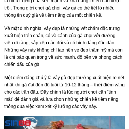
là biểu tượng của sức mạnh và khả năng chiến đấu vượt
trội. Trong giới chơi gà chọi, vảy gà có thể tiết lộ nhiều
thông tin quý giá về tiềm năng của một chiến kê.
Về mặt định nghĩa, vảy đẹp là những vết chấm đặc trưng
xuất hiện trên chân, cổ và cánh của gà chọi với đường
viền rõ ràng, sắp xếp cân đối và có hình dáng độc đáo.
Những vảy này không chỉ tạo nên vẻ đẹp thẩm mỹ mà còn
là chỉ báo quan trọng về sức mạnh, độ bền và phong cách
chiến đấu của gà.
Một điểm đáng chú ý là vảy gà đẹp thường xuất hiện rõ nét
nhất khi gà đạt đến độ tuổi từ 10-12 tháng – thời điểm vàng
cho các trận đấu. Đây chính là lúc người chơi cần “tinh
mắt” để đánh giá và lựa chọn những chiến kê tiềm năng
thông qua việc xem xét kỹ lưỡng các vảy này.