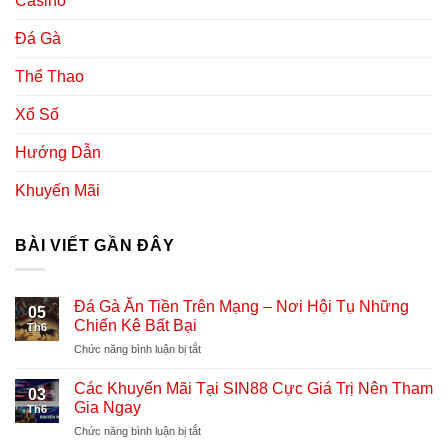
Casino
Đá Gà
Thể Thao
Xổ Số
Hướng Dẫn
Khuyến Mãi
BÀI VIẾT GẦN ĐÂY
Đá Gà Ăn Tiền Trên Mạng – Nơi Hội Tụ Những
05
Chiến Kê Bất Bại
Th6
ở
Chức năng bình luận bị tắt
Đá
Gà
Các Khuyến Mãi Tại SIN88 Cực Giá Trị Nên Tham
03
Ăn
Gia Ngay
Th6
Tiền
ở
Chức năng bình luận bị tắt
Trên
Các