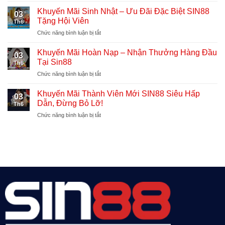
Mạng
Khuyến
–
Khuyến Mãi Sinh Nhật – Ưu Đãi Đặc Biệt SIN88
03
Mãi
Nơi
Tặng Hội Viên
Th6
Tại
Hội
ở
Chức năng bình luận bị tắt
SIN88
Tụ
Khuyến
Cực
Những
Mãi
Giá
Khuyến Mãi Hoàn Nạp – Nhận Thưởng Hàng Đầu
Chiến
03
Sinh
Trị
Tại Sin88
Kê
Th6
Nhật
Nên
Bất
ở
Chức năng bình luận bị tắt
–
Tham
Bại
Khuyến
Ưu
Gia
Mãi
Đãi
Khuyến Mãi Thành Viên Mới SIN88 Siêu Hấp
Ngay
03
Hoàn
Đặc
Dẫn, Đừng Bỏ Lỡ!
Th6
Nạp
Biệt
ở
Chức năng bình luận bị tắt
–
SIN88
Khuyến
Nhận
Tặng
Mãi
Thưởng
Hội
Thành
Hàng
Viên
Viên
Đầu
Mới
Tại
SIN88
Sin88
Siêu
Hấp
Dẫn,
Đừng
Bỏ
Lỡ!