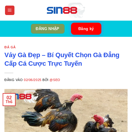
Bỏ
qua
nội
dung
ĐĂNG NHẬP
Đăng ký
ĐÁ GÀ
Vảy Gà Đẹp – Bí Quyết Chọn Gà Đẳng
Cấp Cá Cược Trực Tuyến
ĐĂNG VÀO
02/06/2025
BỞI
@SEO
02
Th6