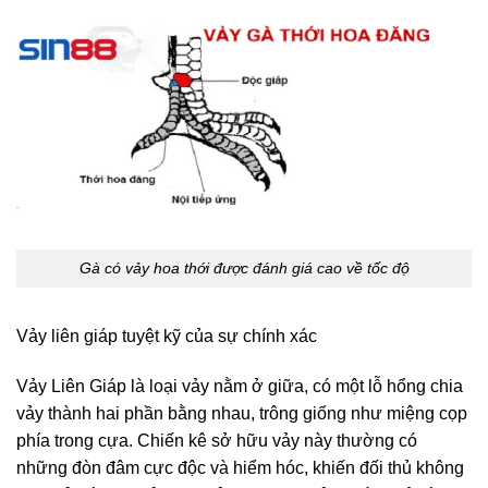
Gà có vảy hoa thới được đánh giá cao về tốc độ
Vảy liên giáp tuyệt kỹ của sự chính xác
Vảy Liên Giáp là loại vảy nằm ở giữa, có một lỗ hổng chia
vảy thành hai phần bằng nhau, trông giống như miệng cọp
phía trong cựa. Chiến kê sở hữu vảy này thường có
những đòn đâm cực độc và hiểm hóc, khiến đối thủ không