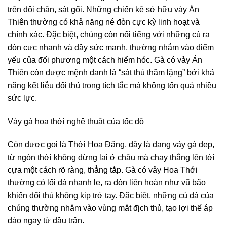
trên đôi chân, sát gối. Những chiến kê sở hữu vảy Án
Thiên thường có khả năng né đòn cực kỳ linh hoạt và
chính xác. Đặc biệt, chúng còn nổi tiếng với những cú ra
đòn cực nhanh và đầy sức mạnh, thường nhắm vào điểm
yếu của đối phương một cách hiểm hóc. Gà có vảy Án
Thiên còn được mệnh danh là “sát thủ thầm lặng” bởi khả
năng kết liễu đối thủ trong tích tắc mà không tốn quá nhiều
sức lực.
Vảy gà hoa thới nghệ thuật của tốc độ
Còn được gọi là Thới Hoa Đăng, đây là dạng vảy gà đẹp,
từ ngón thới không dừng lại ở chậu mà chạy thẳng lên tới
cựa một cách rõ ràng, thẳng tắp. Gà có vảy Hoa Thới
thường có lối đá nhanh lẹ, ra đòn liên hoàn như vũ bão
khiến đối thủ không kịp trở tay. Đặc biệt, những cú đá của
chúng thường nhắm vào vùng mắt địch thủ, tạo lợi thế áp
đảo ngay từ đầu trận.