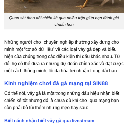
Quan sát theo dõi chiến kê qua nhiều trận giúp bạn đánh giá
chuẩn hơn
Những người chơi chuyên nghiệp thường xây dựng cho
mình một “cơ sở dữ liệu” về các loại vảy gà đẹp và biểu
hiện của chúng trong các điều kiện thi đấu khác nhau. Từ
đó, họ có thể đưa ra những dự đoán chính xác và đặt cược
một cách thông minh, tối đa hóa lợi nhuận trong dài hạn.
Kinh nghiệm chơi đá gà mạng tại SIN88
Có thể nói, vảy gà là một trong những dấu hiệu nhận biết
chiến kê tốt nhưng đó là chưa đủ khi chơi qua mạng bạn
còn phải bỏ túi thêm những mẹo hay sau:
Biết cách nhận biết vảy gà qua livestream